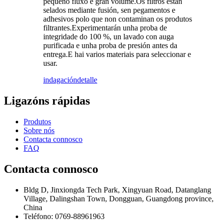
pequeno fluxo e gran volume.Os filtros están
selados mediante fusión, sen pegamentos e
adhesivos polo que non contaminan os produtos
filtrantes.Experimentarán unha proba de
integridade do 100 %, un lavado con auga
purificada e unha proba de presión antes da
entrega.E hai varios materiais para seleccionar e
usar.
indagación
detalle
Ligazóns rápidas
Produtos
Sobre nós
Contacta connosco
FAQ
Contacta connosco
Bldg D, Jinxiongda Tech Park, Xingyuan Road, Datanglang
Village, Dalingshan Town, Dongguan, Guangdong province,
China
Teléfono: 0769-88961963