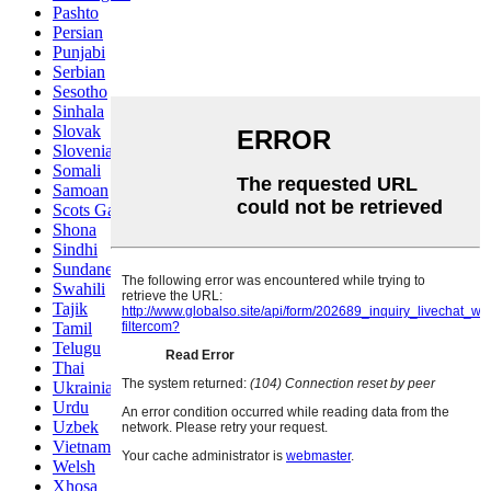
Pashto
Persian
Punjabi
Serbian
Sesotho
Sinhala
Slovak
Slovenian
Somali
Samoan
Scots Gaelic
Shona
Sindhi
Sundanese
Swahili
Tajik
Tamil
Telugu
Thai
Ukrainian
Urdu
Uzbek
Vietnamese
Welsh
Xhosa