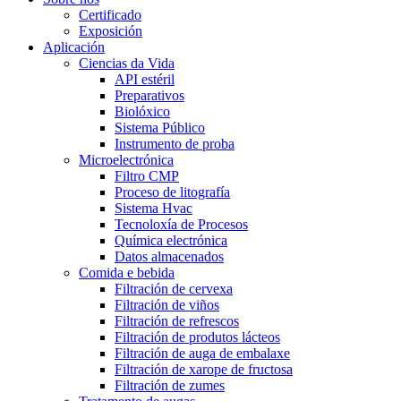
Certificado
Exposición
Aplicación
Ciencias da Vida
API estéril
Preparativos
Biolóxico
Sistema Público
Instrumento de proba
Microelectrónica
Filtro CMP
Proceso de litografía
Sistema Hvac
Tecnoloxía de Procesos
Química electrónica
Datos almacenados
Comida e bebida
Filtración de cervexa
Filtración de viños
Filtración de refrescos
Filtración de produtos lácteos
Filtración de auga de embalaxe
Filtración de xarope de fructosa
Filtración de zumes